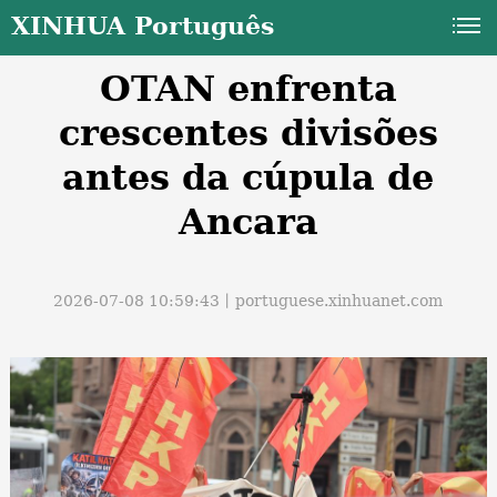
XINHUA Português
OTAN enfrenta
crescentes divisões
antes da cúpula de
Ancara
a
2026-07-08 10:59:43丨
portuguese.xinhuanet.com