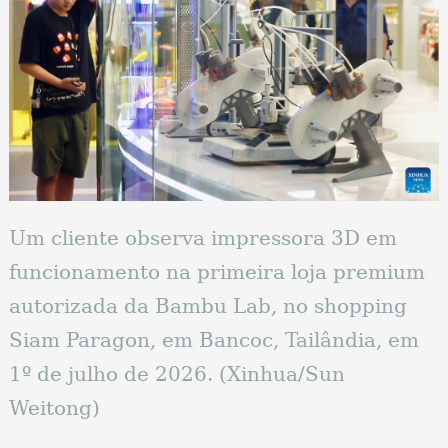
Um cliente observa impressora 3D em
funcionamento na primeira loja premium
autorizada da Bambu Lab, no shopping
Siam Paragon, em Bancoc, Tailândia, em
1º de julho de 2026. (Xinhua/Sun
Weitong)