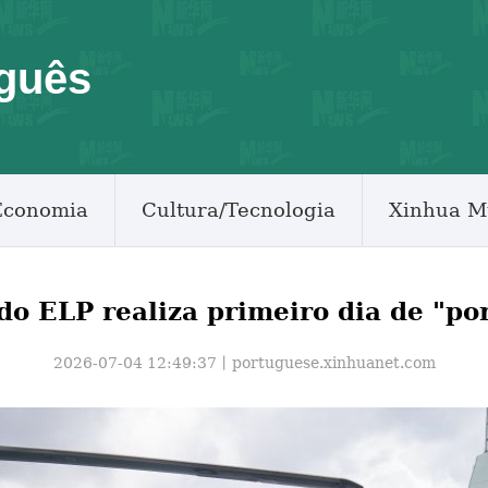
guês
Economia
Cultura/Tecnologia
Xinhua M
 do ELP realiza primeiro dia de "p
2026-07-04 12:49:37丨
portuguese.xinhuanet.com