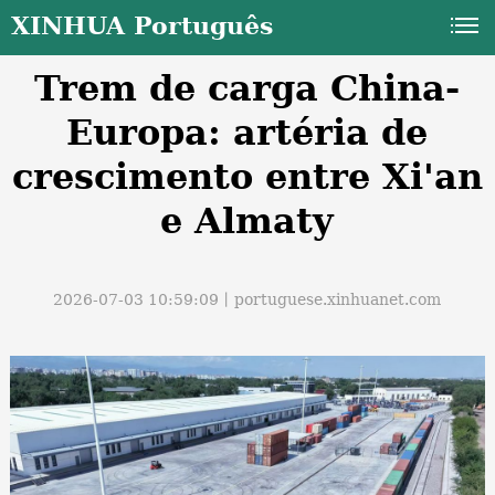
XINHUA Português
Trem de carga China-
Europa: artéria de
crescimento entre Xi'an
e Almaty
a
2026-07-03 10:59:09丨
portuguese.xinhuanet.com