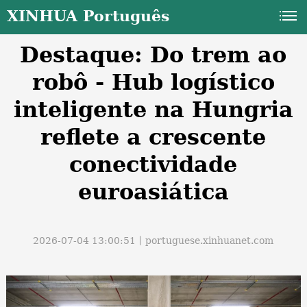
XINHUA Português
Destaque: Do trem ao
robô - Hub logístico
inteligente na Hungria
reflete a crescente
a
conectividade
euroasiática
2026-07-04 13:00:51丨
portuguese.xinhuanet.com