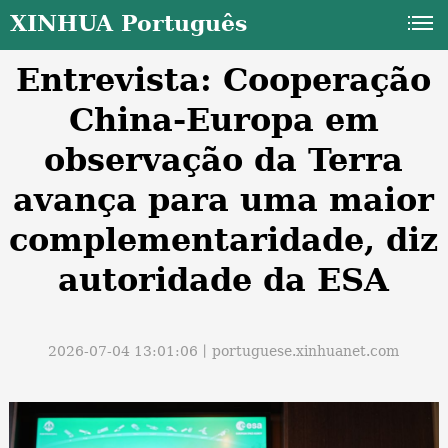
XINHUA Português
Entrevista: Cooperação
China-Europa em
observação da Terra
avança para uma maior
a
complementaridade, diz
autoridade da ESA
2026-07-04 13:01:06丨
portuguese.xinhuanet.com