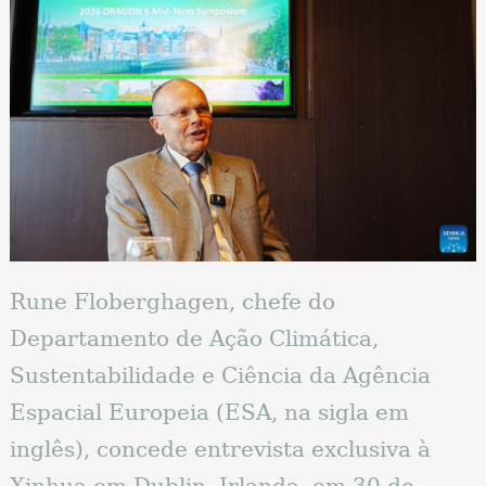
Rune Floberghagen, chefe do
Departamento de Ação Climática,
Sustentabilidade e Ciência da Agência
Espacial Europeia (ESA, na sigla em
inglês), concede entrevista exclusiva à
Xinhua em Dublin, Irlanda, em 30 de