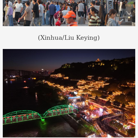
(Xinhua/Liu Keying)