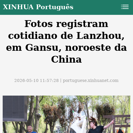
XINHUA Português
Fotos registram
cotidiano de Lanzhou,
em Gansu, noroeste da
China
a
2026-05-10 11:57:28丨
portuguese.xinhuanet.com