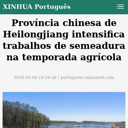
XINHUA Português
Província chinesa de
Heilongjiang intensifica
trabalhos de semeadura
na temporada agrícola
a
2026-05-09 10:26:46丨
portuguese.xinhuanet.com