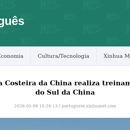
guês
Economia
Cultura/Tecnologia
Xinhua M
Costeira da China realiza treinam
do Sul da China
2026-05-09 10:28:13丨
portuguese.xinhuanet.com