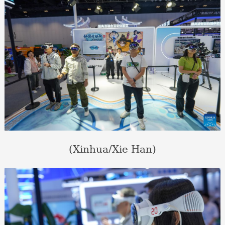
(Xinhua/Xie Han)