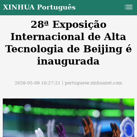
XINHUA Português
28ª Exposição
Internacional de Alta
Tecnologia de Beijing é
inaugurada
a
2026-05-09 10:27:21丨
portuguese.xinhuanet.com