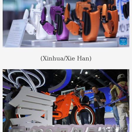
(Xinhua/Xie Han)