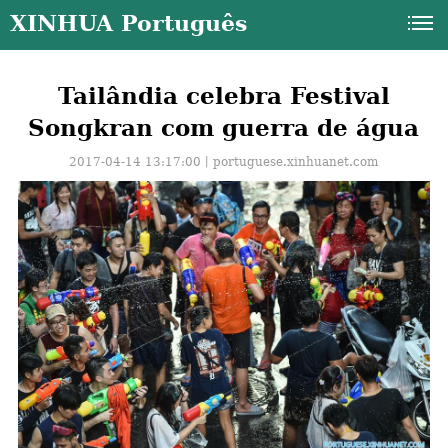
XINHUA Português
Tailândia celebra Festival
Songkran com guerra de água
2017-04-14 13:17:00丨
portuguese.xinhuanet.com
a