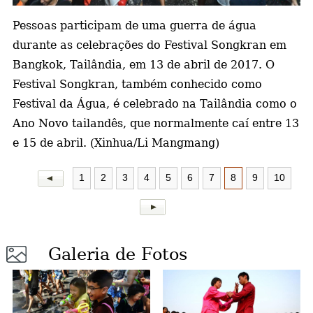
Pessoas participam de uma guerra de água
a
durante as celebrações do Festival Songkran em
Bangkok, Tailândia, em 13 de abril de 2017. O
Festival Songkran, também conhecido como
Festival da Água, é celebrado na Tailândia como o
Ano Novo tailandês, que normalmente caí entre 13
e 15 de abril. (Xinhua/Li Mangmang)
1
2
3
4
5
6
7
8
9
10
Galeria de Fotos