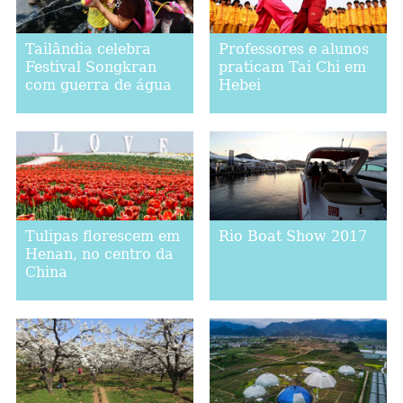
Tailândia celebra
Professores e alunos
Festival Songkran
praticam Tai Chi em
com guerra de água
Hebei
Tulipas florescem em
Rio Boat Show 2017
Henan, no centro da
China