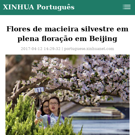
XINHUA Português
Flores de macieira silvestre em
plena floração em Beijing
2017-04-12 14:29:32丨
portuguese.xinhuanet.com
a