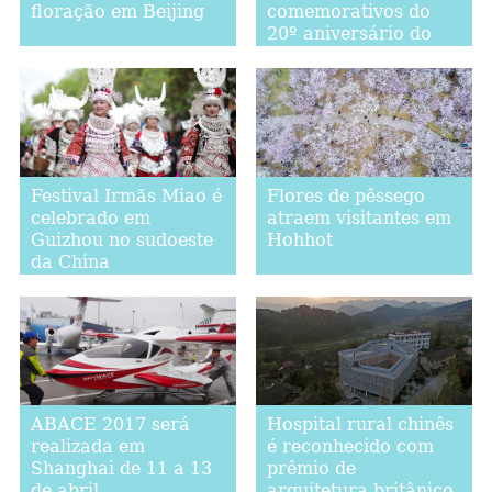
floração em Beijing
comemorativos do
20º aniversário do
estabelecimento da
RAEHK
Festival Irmãs Miao é
Flores de pêssego
celebrado em
atraem visitantes em
Guizhou no sudoeste
Hohhot
da China
ABACE 2017 será
Hospital rural chinês
realizada em
é reconhecido com
Shanghai de 11 a 13
prêmio de
de abril
arquitetura britânico