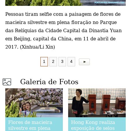
a
Pessoas tiram selfie com a paisagem de flores de
macieira silvestre em plena floração no Parque
das Relíquias da Cidade Capital da Dinastia Yuan
em Beijing, capital da China, em 11 de abril de
2017. (Xinhua/Li Xin)
1
2
3
4
Galeria de Fotos
Flores de macieira
Hong Kong realiza
silvestre em plena
exposição de selos