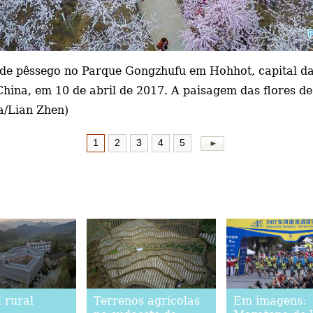
 de pêssego no Parque Gongzhufu em Hohhot, capital 
China, em 10 de abril de 2017. A paisagem das flores d
a/Lian Zhen)
1
2
3
4
5
 rural
Terrenos agrícolas
Em imagens: