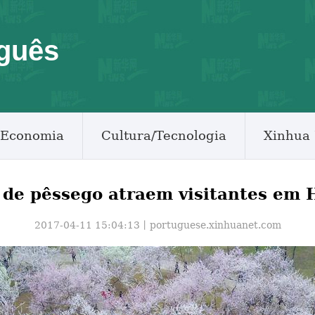
guês
Economia
Cultura/Tecnologia
Xinhua 
 de pêssego atraem visitantes em
2017-04-11 15:04:13丨
portuguese.xinhuanet.com