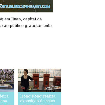
g em Jinan, capital da
to ao público gratuitamente
ieira
Hong Kong realiza
lena
exposição de selos