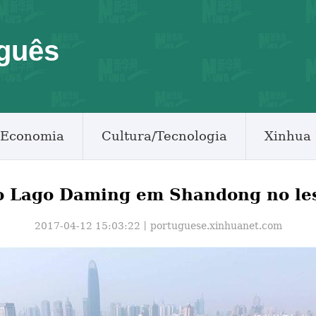
guês
Economia
Cultura/Tecnologia
Xinhua 
o Lago Daming em Shandong no les
2017-04-12 15:03:22丨
portuguese.xinhuanet.com