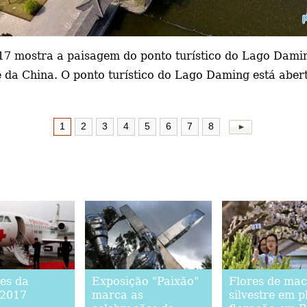
017 mostra a paisagem do ponto turístico do Lago Damin
e da China. O ponto turístico do Lago Daming está aber
1
2
3
4
5
6
7
8
es da
Exposição "Paixão"
Flores de mac
2017
marca as
silvestre em p