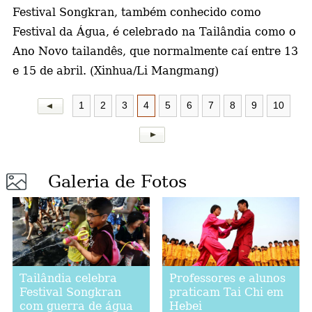
Festival Songkran, também conhecido como
Festival da Água, é celebrado na Tailândia como o
Ano Novo tailandês, que normalmente caí entre 13
e 15 de abril. (Xinhua/Li Mangmang)
1
2
3
4
5
6
7
8
9
10
Galeria de Fotos
Tailândia celebra
Professores e alunos
Festival Songkran
praticam Tai Chi em
com guerra de água
Hebei