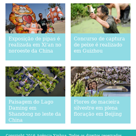
Exposição de pipas é
Concurso de captura
realizada em Xi'an no
de peixe é realizado
noroeste da China
em Guizhou
Paisagem do Lago
Flores de macieira
Daming em
silvestre em plena
Shandong no leste da
floração em Beijing
China
Copyright 2016 Agência Xinhua. Todos os direitos reservados.