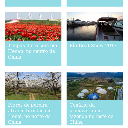
Tulipas florescem em
Rio Boat Show 2017
Henan, no centro da
China
Flores de pereira
Cenário da
atraem turistas em
primavera em
Hebei, no norte da
fazenda no leste da
China
China