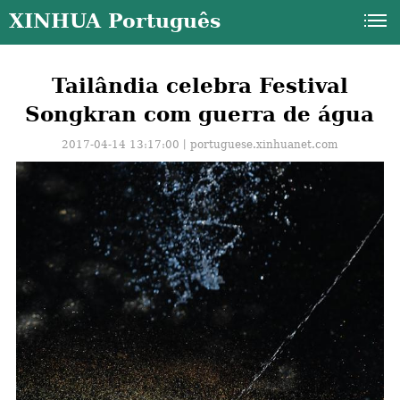
XINHUA Português
Tailândia celebra Festival
Songkran com guerra de água
2017-04-14 13:17:00丨
portuguese.xinhuanet.com
a