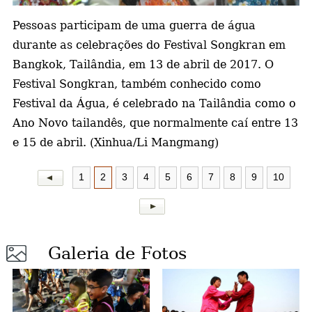
Pessoas participam de uma guerra de água
a
durante as celebrações do Festival Songkran em
Bangkok, Tailândia, em 13 de abril de 2017. O
Festival Songkran, também conhecido como
Festival da Água, é celebrado na Tailândia como o
Ano Novo tailandês, que normalmente caí entre 13
e 15 de abril. (Xinhua/Li Mangmang)
1
2
3
4
5
6
7
8
9
10
Galeria de Fotos