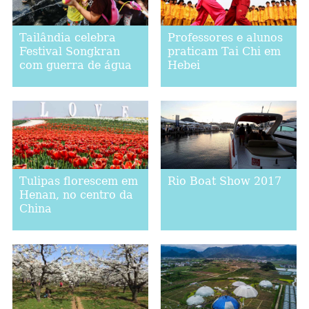
Tailândia celebra
Professores e alunos
Festival Songkran
praticam Tai Chi em
com guerra de água
Hebei
Tulipas florescem em
Rio Boat Show 2017
Henan, no centro da
China