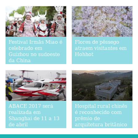
Festival Irmãs Miao é
Flores de pêssego
celebrado em
atraem visitantes em
Guizhou no sudoeste
Hohhot
da China
ABACE 2017 será
Hospital rural chinês
realizada em
é reconhecido com
Shanghai de 11 a 13
prêmio de
de abril
arquitetura britânico