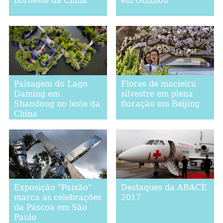
noroeste da China
em Guizhou
Paisagem do Lago
Flores de macieira
Daming em
silvestre em plena
Shandong no leste da
floração em Beijing
China
Exposição "Paixão"
Destaques da ABACE
marca as celebrações
2017
da Páscoa em São
Paulo