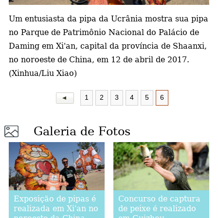
a
Um entusiasta da pipa da Ucrânia mostra sua pipa
no Parque de Patrimônio Nacional do Palácio de
Daming em Xi'an, capital da província de Shaanxi,
no noroeste de China, em 12 de abril de 2017.
(Xinhua/Liu Xiao)
1
2
3
4
5
6
Galeria de Fotos
Exposição de pipas é
Concurso de captura
realizada em Xi'an no
de peixe é realizado