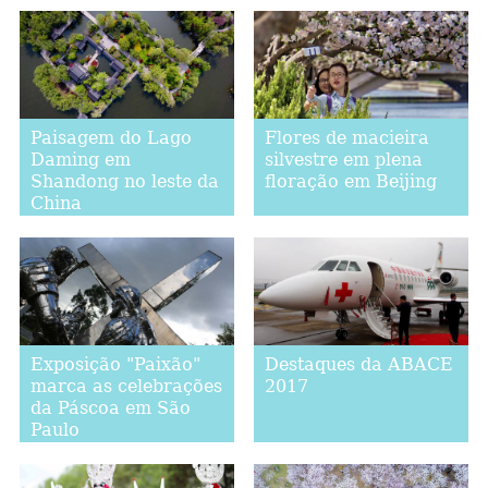
Paisagem do Lago
Flores de macieira
Daming em
silvestre em plena
Shandong no leste da
floração em Beijing
China
Exposição "Paixão"
Destaques da ABACE
marca as celebrações
2017
da Páscoa em São
Paulo