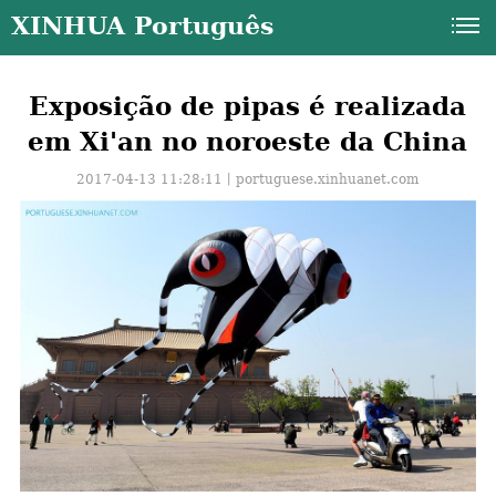
XINHUA Português
Exposição de pipas é realizada
em Xi'an no noroeste da China
2017-04-13 11:28:11丨
portuguese.xinhuanet.com
a