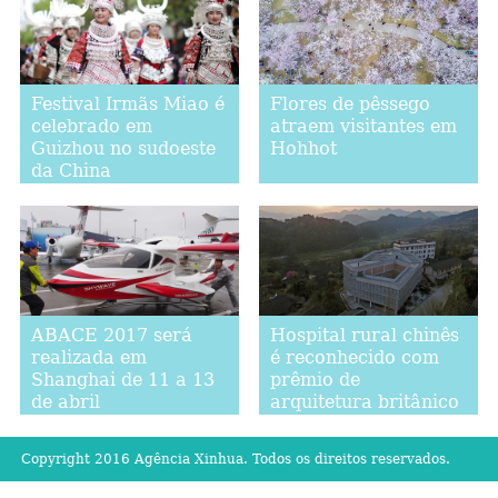
Festival Irmãs Miao é
Flores de pêssego
celebrado em
atraem visitantes em
Guizhou no sudoeste
Hohhot
da China
ABACE 2017 será
Hospital rural chinês
realizada em
é reconhecido com
Shanghai de 11 a 13
prêmio de
de abril
arquitetura britânico
Copyright 2016 Agência Xinhua. Todos os direitos reservados.