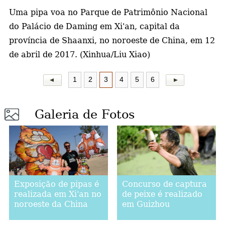
Uma pipa voa no Parque de Patrimônio Nacional
a
do Palácio de Daming em Xi'an, capital da
província de Shaanxi, no noroeste de China, em 12
de abril de 2017. (Xinhua/Liu Xiao)
1
2
3
4
5
6
Galeria de Fotos
Exposição de pipas é
Concurso de captura
realizada em Xi'an no
de peixe é realizado
noroeste da China
em Guizhou