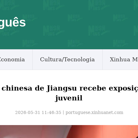
guês
Economia
Cultura/Tecnologia
Xinhua M
 chinesa de Jiangsu recebe exposiç
juvenil
2026-05-31 11:46:35丨
portuguese.xinhuanet.com