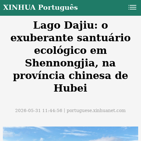
XINHUA Português
Lago Dajiu: o
exuberante santuário
ecológico em
Shennongjia, na
a
província chinesa de
Hubei
2026-05-31 11:44:56丨
portuguese.xinhuanet.com