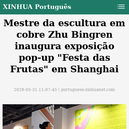
XINHUA Português
Mestre da escultura em
cobre Zhu Bingren
inaugura exposição
pop-up "Festa das
a
Frutas" em Shanghai
2026-05-31 11:07:45丨
portuguese.xinhuanet.com