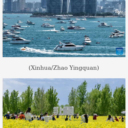
(Xinhua/Zhao Yingquan)