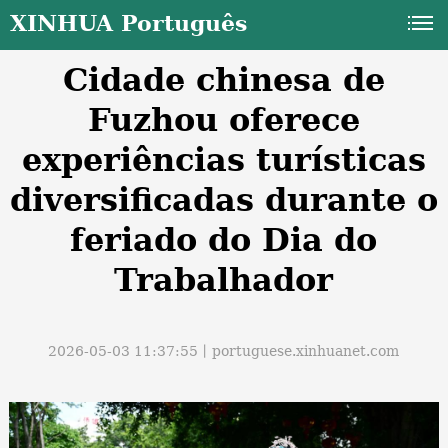
XINHUA Português
Cidade chinesa de
Fuzhou oferece
experiências turísticas
diversificadas durante o
a
feriado do Dia do
Trabalhador
2026-05-03 11:37:55丨
portuguese.xinhuanet.com