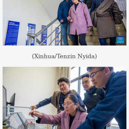
(Xinhua/Tenzin Nyida)