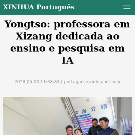
XINHUA Português
Yongtso: professora em
Xizang dedicada ao
ensino e pesquisa em
IA
a
2026-05-03 11:38:33丨
portuguese.xinhuanet.com