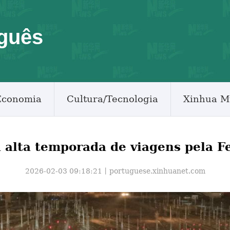
guês
Economia
Cultura/Tecnologia
Xinhua M
alta temporada de viagens pela F
2026-02-03 09:18:21丨
portuguese.xinhuanet.com