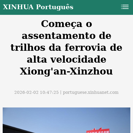
XINHUA Português
Começa o
assentamento de
trilhos da ferrovia de
alta velocidade
a
Xiong'an-Xinzhou
2026-02-02 10:47:25丨
portuguese.xinhuanet.com