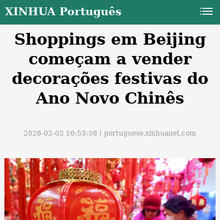
XINHUA Português
Shoppings em Beijing
começam a vender
decorações festivas do
Ano Novo Chinês
a
2026-02-02 10:53:58丨
portuguese.xinhuanet.com