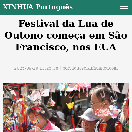
XINHUA Português
Festival da Lua de
Outono começa em São
Francisco, nos EUA
a
2025-09-29 13:25:38丨
portuguese.xinhuanet.com