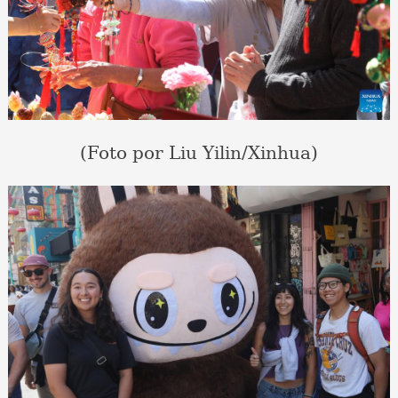
(Foto por Liu Yilin/Xinhua)