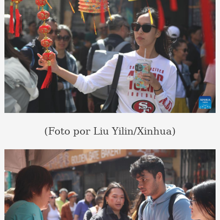
(Foto por Liu Yilin/Xinhua)