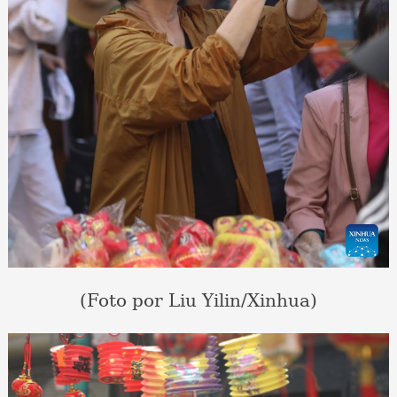
(Foto por Liu Yilin/Xinhua)