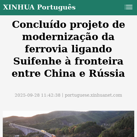
XINHUA Português
Concluído projeto de
modernização da
ferrovia ligando
Suifenhe à fronteira
a
entre China e Rússia
2025-09-28 11:42:38丨
portuguese.xinhuanet.com