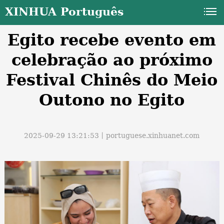
XINHUA Português
Egito recebe evento em
celebração ao próximo
Festival Chinês do Meio
Outono no Egito
a
2025-09-29 13:21:53丨
portuguese.xinhuanet.com