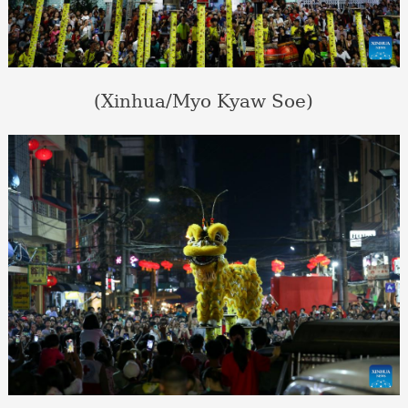
(Xinhua/Myo Kyaw Soe)