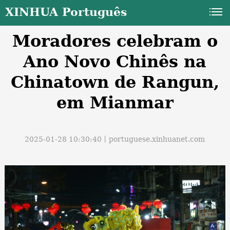
XINHUA Português
Moradores celebram o
Ano Novo Chinês na
Chinatown de Rangun,
em Mianmar
a
2025-01-28 10:30:40丨
portuguese.xinhuanet.com