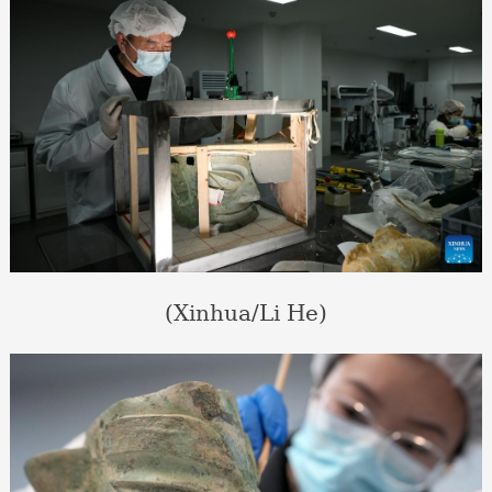
(Xinhua/Li He)