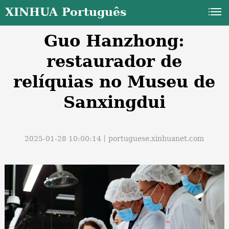
XINHUA Português
Guo Hanzhong:
restaurador de
relíquias no Museu de
Sanxingdui
a
2025-01-28 10:00:14丨
portuguese.xinhuanet.com