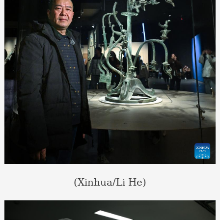
(Xinhua/Li He)