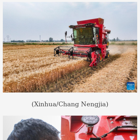
(Xinhua/Chang Nengjia)