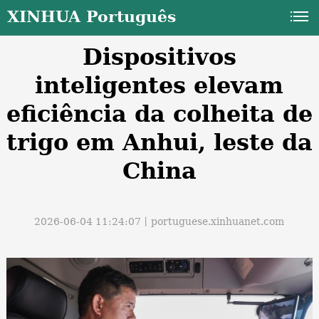
XINHUA Português
Dispositivos
inteligentes elevam
eficiência da colheita de
trigo em Anhui, leste da
a
China
2026-06-04 11:24:07丨
portuguese.xinhuanet.com