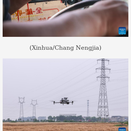
(Xinhua/Chang Nengjia)