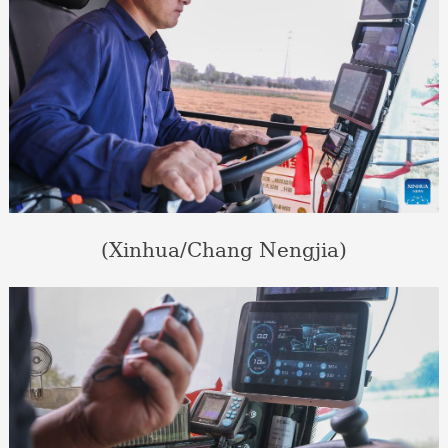
(Xinhua/Chang Nengjia)