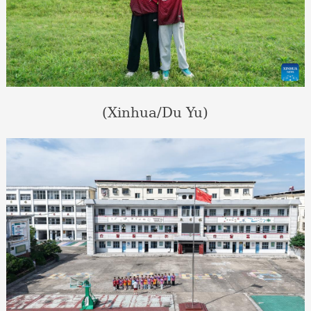
(Xinhua/Du Yu)