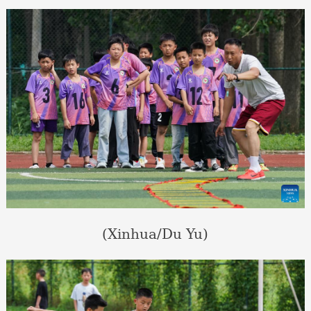
(Xinhua/Du Yu)