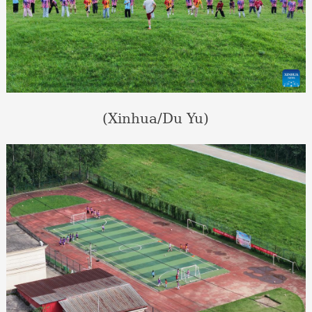
(Xinhua/Du Yu)