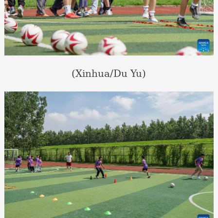
(Xinhua/Du Yu)