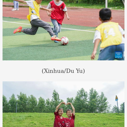
(Xinhua/Du Yu)