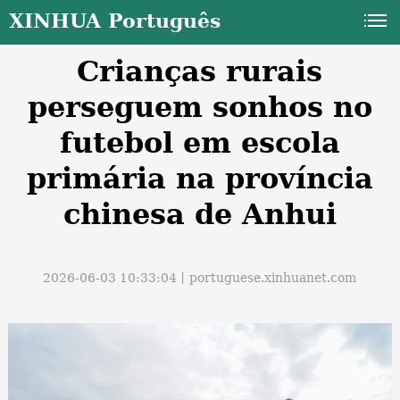
XINHUA Português
Crianças rurais
perseguem sonhos no
futebol em escola
primária na província
a
chinesa de Anhui
2026-06-03 10:33:04丨
portuguese.xinhuanet.com