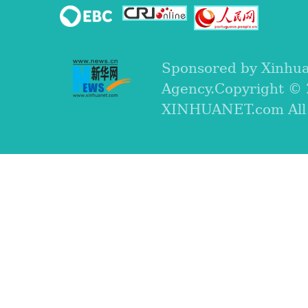
Sponsored by Xinhu
Agency.Copyright ©
XINHUANET.com All r