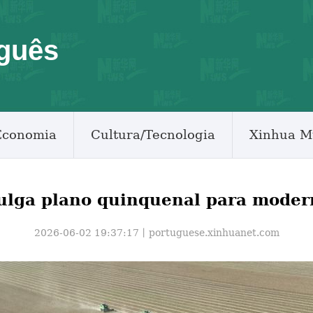
guês
Economia
Cultura/Tecnologia
Xinhua M
ulga plano quinquenal para modern
2026-06-02 19:37:17丨
portuguese.xinhuanet.com