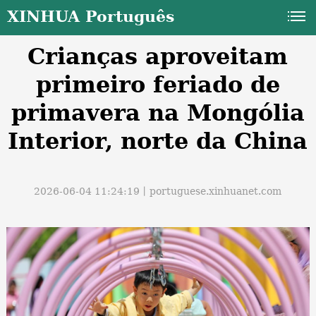
XINHUA Português
Crianças aproveitam
primeiro feriado de
primavera na Mongólia
Interior, norte da China
a
2026-06-04 11:24:19丨
portuguese.xinhuanet.com