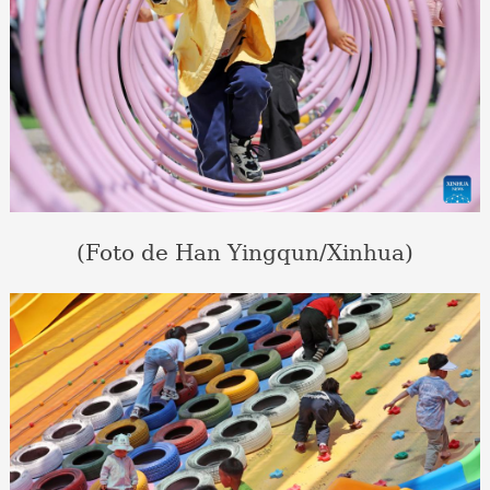
(Foto de Han Yingqun/Xinhua)