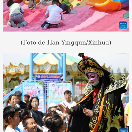
(Foto de Han Yingqun/Xinhua)