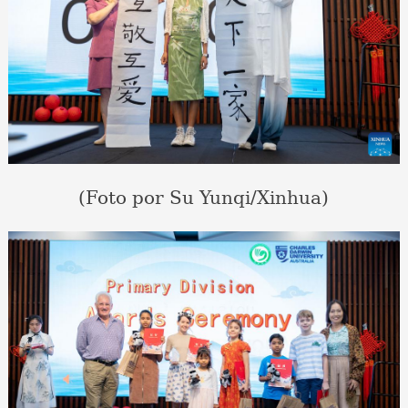
(Foto por Su Yunqi/Xinhua)