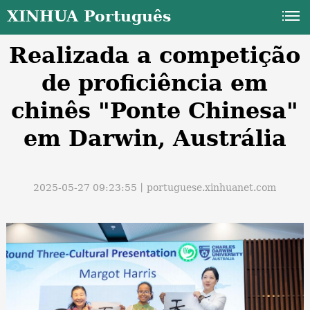
XINHUA Português
Realizada a competição
de proficiência em
chinês "Ponte Chinesa"
em Darwin, Austrália
a
2025-05-27 09:23:55丨
portuguese.xinhuanet.com