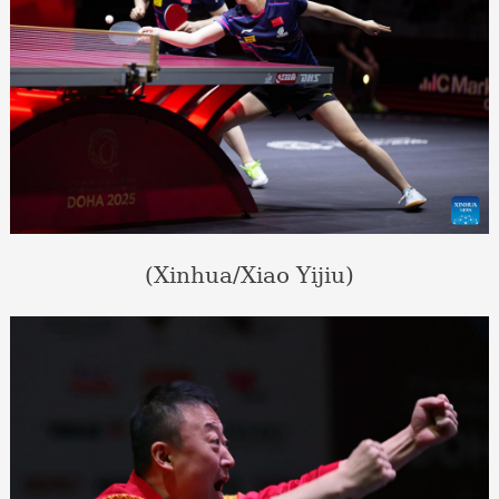
(Xinhua/Xiao Yijiu)