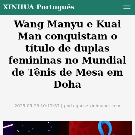
XINHUA Português
Wang Manyu e Kuai
Man conquistam o
título de duplas
femininas no Mundial
a
de Tênis de Mesa em
Doha
2025-05-26 10:17:57丨
portuguese.xinhuanet.com