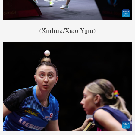
(Xinhua/Xiao Yijiu)