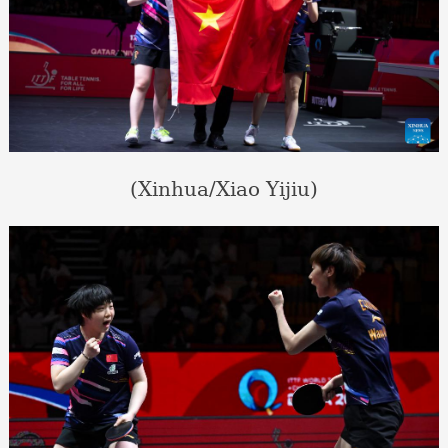
(Xinhua/Xiao Yijiu)