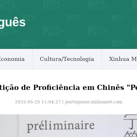
guês
Economia
Cultura/Tecnologia
Xinhua M
tição de Proficiência em Chinês "
2025-05-25 11:04:27丨
portuguese.xinhuanet.com