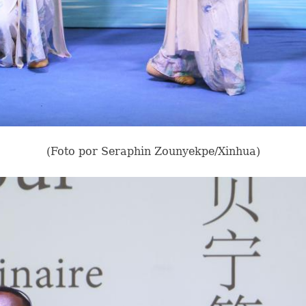
(Foto por Seraphin Zounyekpe/Xinhua)