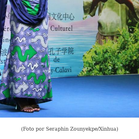
(Foto por Seraphin Zounyekpe/Xinhua)