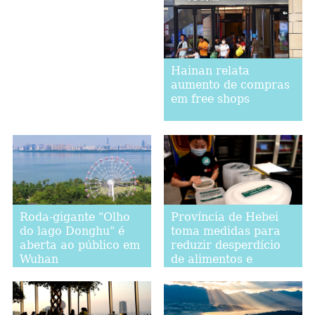
Hainan relata
aumento de compras
em free shops
Roda-gigante "Olho
Província de Hebei
do lago Donghu" é
toma medidas para
aberta ao público em
reduzir desperdício
Wuhan
de alimentos e
promover consumo
moderado