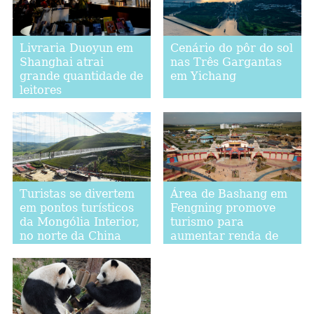
Livraria Duoyun em
Cenário do pôr do sol
Shanghai atrai
nas Três Gargantas
grande quantidade de
em Yichang
leitores
Turistas se divertem
Área de Bashang em
em pontos turísticos
Fengning promove
da Mongólia Interior,
turismo para
no norte da China
aumentar renda de
moradores