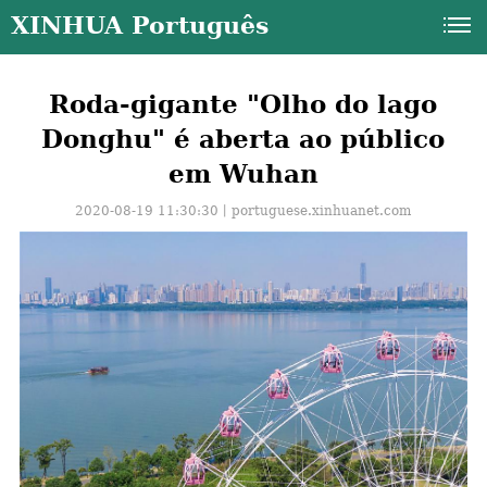
XINHUA Português
Roda-gigante "Olho do lago
Donghu" é aberta ao público
em Wuhan
2020-08-19 11:30:30丨
portuguese.xinhuanet.com
a