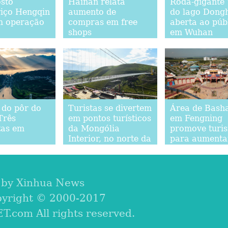
sto
Hainan relata
Roda-gigante 
riço Hengqin
aumento de
do lago Dongh
m operação
compras em free
aberta ao púb
shops
em Wuhan
 do pôr do
Turistas se divertem
Área de Bash
Três
em pontos turísticos
em Fengning
tas em
da Mongólia
promove turi
Interior, no norte da
para aumenta
China
renda de mor
 by Xinhua News
pyright © 2000-2017
com All rights reserved.