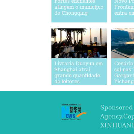
Fortes enchentes
Novo Po
atingem o município
Frontei
de Chongqing
entra e
Livraria Duoyun em
Cenário
Shanghai atrai
sol nas 
grande quantidade
Gargan
de leitores
Yichang
Sponsored
Agency.Co
XINHUANET.