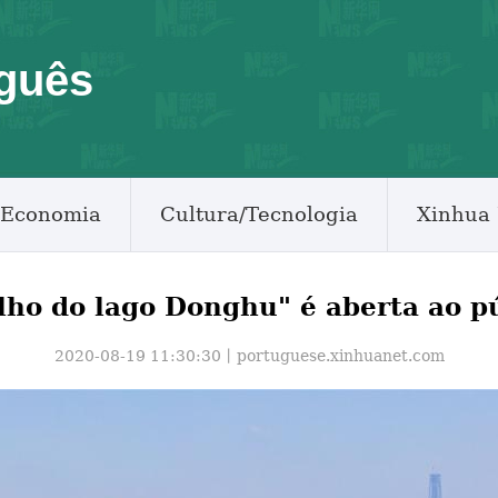
guês
Economia
Cultura/Tecnologia
Xinhua 
lho do lago Donghu" é aberta ao 
2020-08-19 11:30:30丨
portuguese.xinhuanet.com