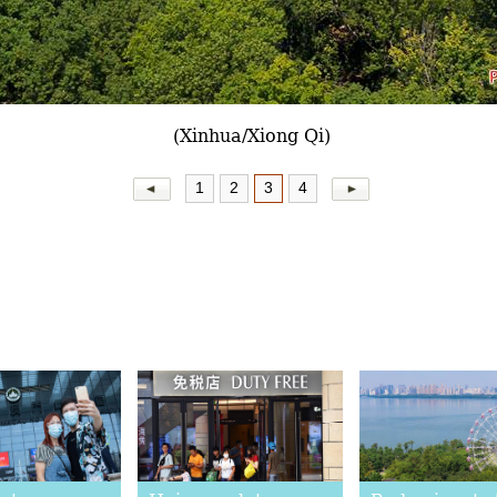
(Xinhua/Xiong Qi)
1
2
3
4