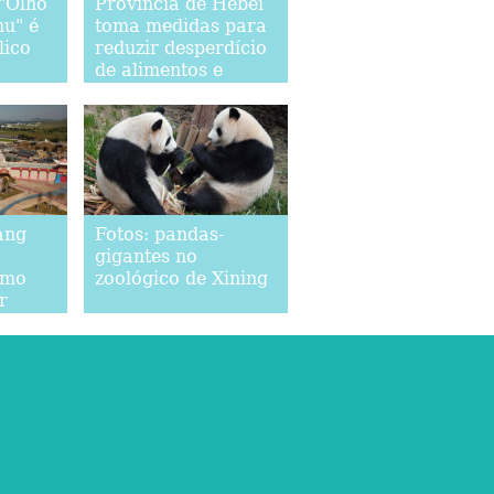
"Olho
Província de Hebei
u" é
toma medidas para
lico
reduzir desperdício
de alimentos e
promover consumo
moderado
ang
Fotos: pandas-
gigantes no
smo
zoológico de Xining
r
adores