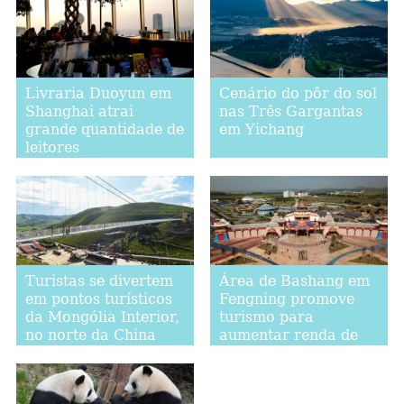
Livraria Duoyun em
Cenário do pôr do sol
Shanghai atrai
nas Três Gargantas
grande quantidade de
em Yichang
leitores
Turistas se divertem
Área de Bashang em
em pontos turísticos
Fengning promove
da Mongólia Interior,
turismo para
no norte da China
aumentar renda de
moradores