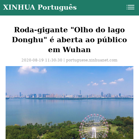
XINHUA Português
Roda-gigante "Olho do lago
Donghu" é aberta ao público
em Wuhan
2020-08-19 11:30:30丨
portuguese.xinhuanet.com
a