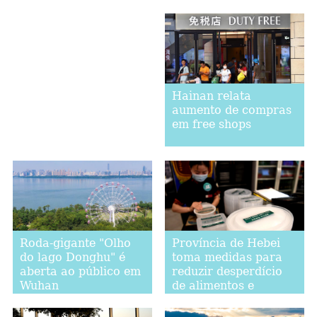
Hainan relata
aumento de compras
em free shops
Roda-gigante "Olho
Província de Hebei
do lago Donghu" é
toma medidas para
aberta ao público em
reduzir desperdício
Wuhan
de alimentos e
promover consumo
moderado