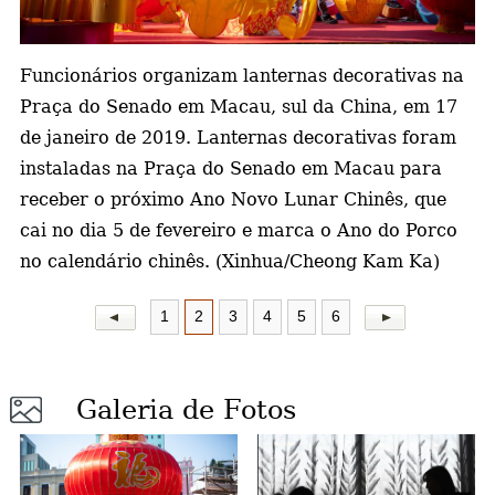
a
Funcionários organizam lanternas decorativas na
Praça do Senado em Macau, sul da China, em 17
de janeiro de 2019. Lanternas decorativas foram
instaladas na Praça do Senado em Macau para
receber o próximo Ano Novo Lunar Chinês, que
cai no dia 5 de fevereiro e marca o Ano do Porco
no calendário chinês. (Xinhua/Cheong Kam Ka)
1
2
3
4
5
6
Galeria de Fotos