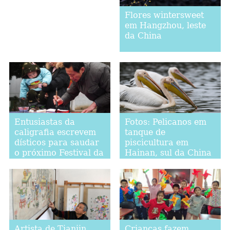
Flores wintersweet
em Hangzhou, leste
da China
Entusiastas da
Fotos: Pelicanos em
caligrafia escrevem
tanque de
dísticos para saudar
piscicultura em
o próximo Festival da
Hainan, sul da China
Primavera em Hefei
Artista de Tianjin
Crianças fazem