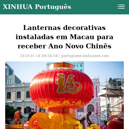
XINHUA Português
Lanternas decorativas
instaladas em Macau para
receber Ano Novo Chinês
2019-01-18 09:54:58丨
portuguese.xinhuanet.com
a