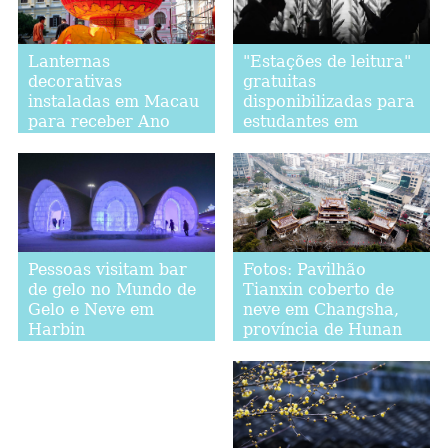
Lanternas
"Estações de leitura"
decorativas
gratuitas
instaladas em Macau
disponibilizadas para
para receber Ano
estudantes em
Novo Chinês
Lanzhou, noroeste da
China
Fotos: Pavilhão
Pessoas visitam bar
Tianxin coberto de
de gelo no Mundo de
neve em Changsha,
Gelo e Neve em
província de Hunan
Harbin