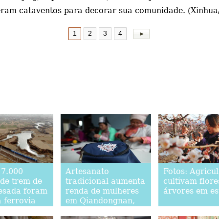
zeram cataventos para decorar sua comunidade. (Xinhua/
1
2
3
4
 7.000
Artesanato
Fotos: Agricul
 de trem de
tradicional aumenta
cultivam flore
esada foram
renda de mulheres
árvores em es
a ferrovia
em Qiandongnan,
Rizhao em
província de