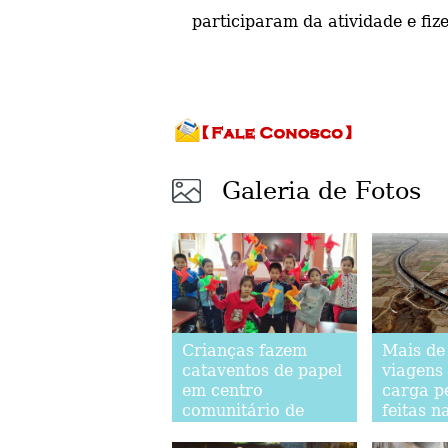
participaram da atividade e fi
Galeria de Fotos
Crianças fazem
Mais de
cataventos de papel
viagens
em centro
carga p
comunitário de
feitas n
Beijing para
Watang-