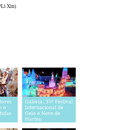
Li Xin)
tores
Galeria: 35º Festival
s e
Internacional de
tufas
Gelo e Neve de
Harbin