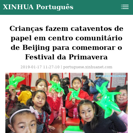
XINHUA Português
Crianças fazem cataventos de
papel em centro comunitário
de Beijing para comemorar o
Festival da Primavera
2019-01-17 11:27:10丨
portuguese.xinhuanet.com
a