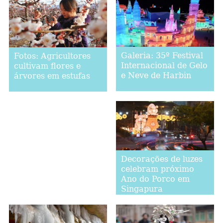
Galeria: 35º Festival
Fotos: Agricultores
Internacional de Gelo
cultivam flores e
e Neve de Harbin
árvores em estufas
Decorações de luzes
celebram próximo
Ano do Porco em
Singapura