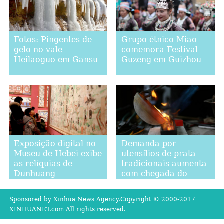
Fotos: Pingentes de
Grupo étnico Miao
gelo no vale
comemora Festival
Heilaoguo em Gansu
Guzeng em Guizhou
Exposição digital no
Demanda por
Museu de Hebei exibe
utensílios de prata
as relíquias de
tradicionais aumenta
Dunhuang
com chegada do
Festival da Primavera
Sponsored by Xinhua News Agency.Copyright © 2000-2017
XINHUANET.com All rights reserved.