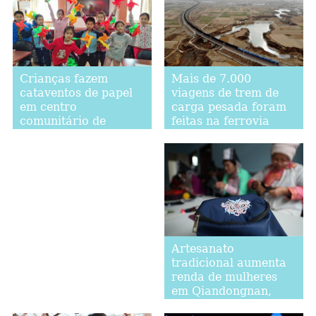
Mais de 7.000
Crianças fazem
viagens de trem de
cataventos de papel
carga pesada foram
em centro
feitas na ferrovia
comunitário de
Watang-Rizhao em
Beijing para
2018
comemorar o Festival
da Primavera
Artesanato
tradicional aumenta
renda de mulheres
em Qiandongnan,
província de Guizhou