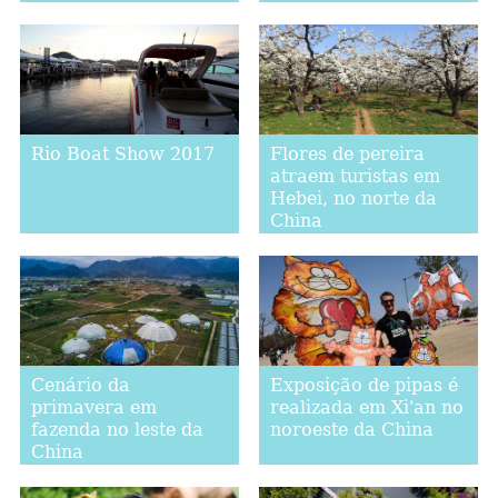
Rio Boat Show 2017
Flores de pereira
atraem turistas em
Hebei, no norte da
China
Cenário da
Exposição de pipas é
primavera em
realizada em Xi'an no
fazenda no leste da
noroeste da China
China