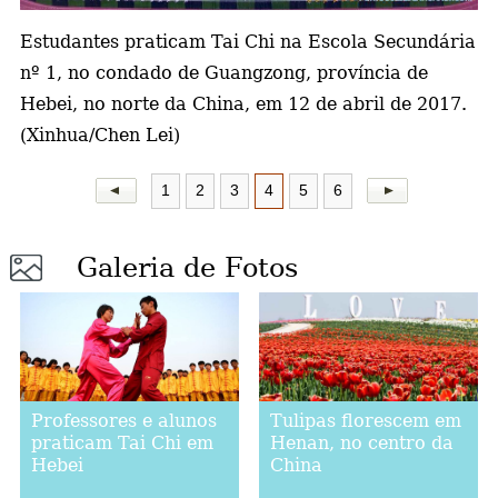
Estudantes praticam Tai Chi na Escola Secundária
a
nº 1, no condado de Guangzong, província de
Hebei, no norte da China, em 12 de abril de 2017.
(Xinhua/Chen Lei)
1
2
3
4
5
6
Galeria de Fotos
Professores e alunos
Tulipas florescem em
praticam Tai Chi em
Henan, no centro da
Hebei
China