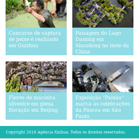
Concurso de captura
Paisagem do Lago
de peixe é realizado
Daming em
em Guizhou
Shandong no leste da
China
Flores de macieira
Exposição "Paixão"
silvestre em plena
marca as celebrações
floração em Beijing
da Páscoa em São
Paulo
Copyright 2016 Agência Xinhua. Todos os direitos reservados.