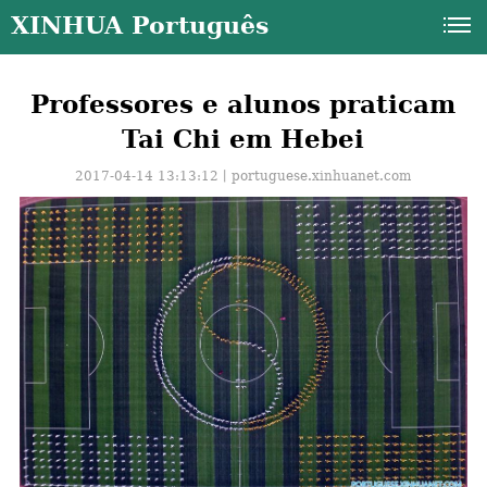
XINHUA Português
Professores e alunos praticam
Tai Chi em Hebei
2017-04-14 13:13:12丨
portuguese.xinhuanet.com
a