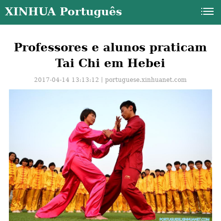
XINHUA Português
Professores e alunos praticam
Tai Chi em Hebei
2017-04-14 13:13:12丨
portuguese.xinhuanet.com
a