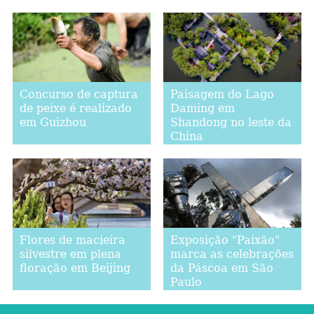
Concurso de captura
Paisagem do Lago
de peixe é realizado
Daming em
em Guizhou
Shandong no leste da
China
Flores de macieira
Exposição "Paixão"
silvestre em plena
marca as celebrações
floração em Beijing
da Páscoa em São
Paulo