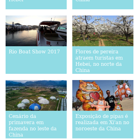
Rio Boat Show 2017
Flores de pereira
atraem turistas em
Hebei, no norte da
China
Cenário da
Exposição de pipas é
primavera em
realizada em Xi'an no
fazenda no leste da
noroeste da China
China