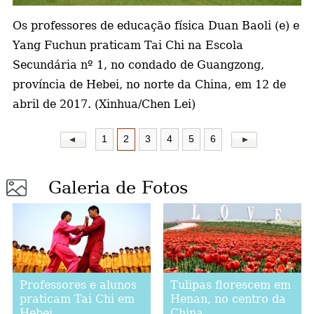
Os professores de educação física Duan Baoli (e) e
a
Yang Fuchun praticam Tai Chi na Escola
Secundária nº 1, no condado de Guangzong,
província de Hebei, no norte da China, em 12 de
abril de 2017. (Xinhua/Chen Lei)
1
2
3
4
5
6
Galeria de Fotos
Professores e alunos
Tulipas florescem em
praticam Tai Chi em
Henan, no centro da
Hebei
China