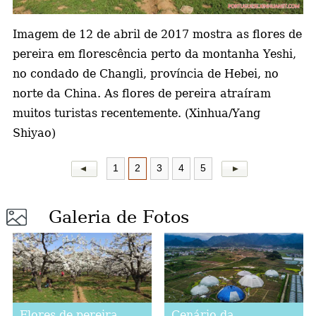
a
Imagem de 12 de abril de 2017 mostra as flores de
pereira
em florescência perto da montanha Yeshi,
no condado de Changli, província de Hebei, no
norte da China. As flores de pereira atraíram
muitos turistas recentemente. (Xinhua/Yang
Shiyao)
1
2
3
4
5
Galeria de Fotos
Flores de pereira
Cenário da