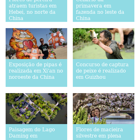
atraem turistas em
primavera em
Hebei, no norte da
fazenda no leste da
China
China
Exposição de pipas é
Concurso de captura
realizada em Xi'an no
de peixe é realizado
noroeste da China
em Guizhou
Paisagem do Lago
Flores de macieira
Daming em
silvestre em plena