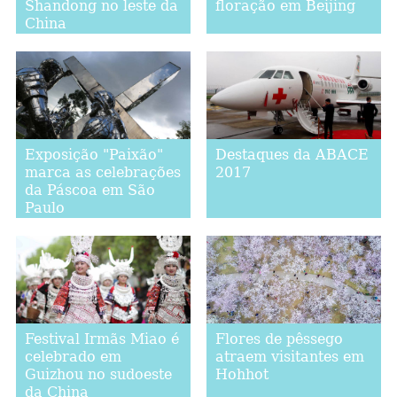
Shandong no leste da
floração em Beijing
China
Exposição "Paixão"
Destaques da ABACE
marca as celebrações
2017
da Páscoa em São
Paulo
Festival Irmãs Miao é
Flores de pêssego
celebrado em
atraem visitantes em
Guizhou no sudoeste
Hohhot
da China