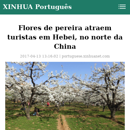
XINHUA Português
Flores de pereira atraem
turistas em Hebei, no norte da
China
2017-04-13 13:16:02丨
portuguese.xinhuanet.com
a