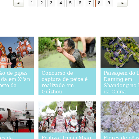
1
2
3
4
5
6
7
8
9
ão de pipas
Concurso de
Paisagem do 
ada em Xi'an
captura de peixe é
Daming em
este da
realizado em
Shandong no l
Guizhou
da China
es da
Festival Irmãs Miao
Flores de pês