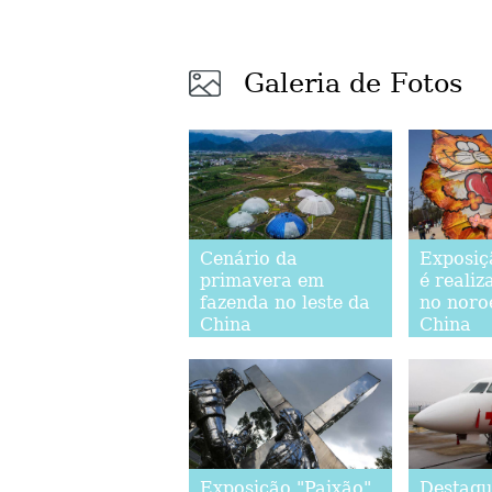
Galeria de Fotos
Cenário da
Exposiç
primavera em
é realiz
fazenda no leste da
no noro
China
China
Exposição "Paixão"
Destaqu