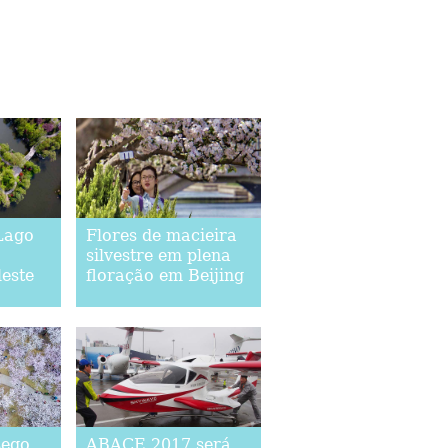
Lago
Flores de macieira
silvestre em plena
este
floração em Beijing
sego
ABACE 2017 será