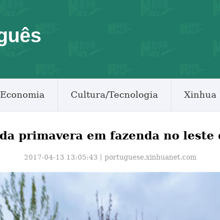
guês
Economia
Cultura/Tecnologia
Xinhua 
da primavera em fazenda no leste
2017-04-13 13:05:43丨
portuguese.xinhuanet.com