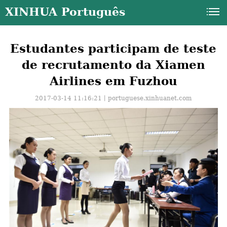
XINHUA Português
Estudantes participam de teste
de recrutamento da Xiamen
Airlines em Fuzhou
2017-03-14 11:16:21丨
portuguese.xinhuanet.com
a