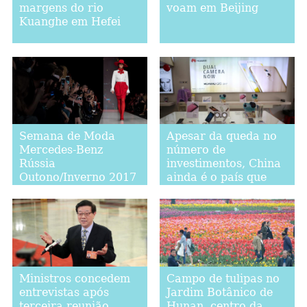
margens do rio
voam em Beijing
Kuanghe em Hefei
Semana de Moda
Apesar da queda no
Mercedes-Benz
número de
Rússia
investimentos, China
Outono/Inverno 2017
ainda é o país que
mais investe em
Myanmar
Ministros concedem
Campo de tulipas no
entrevistas após
Jardim Botânico de
terceira reunião
Hunan, centro da