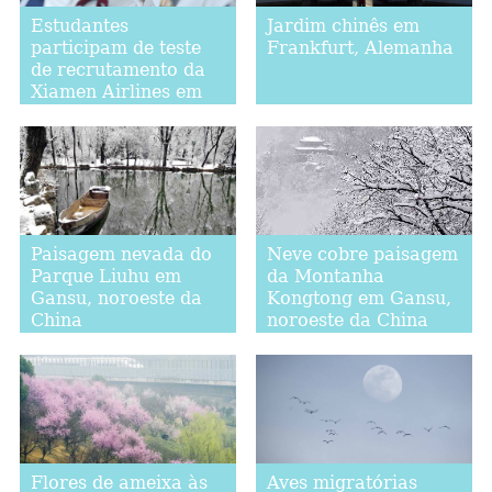
Estudantes
Jardim chinês em
participam de teste
Frankfurt, Alemanha
de recrutamento da
Xiamen Airlines em
Fuzhou
Paisagem nevada do
Neve cobre paisagem
Parque Liuhu em
da Montanha
Gansu, noroeste da
Kongtong em Gansu,
China
noroeste da China
Flores de ameixa às
Aves migratórias