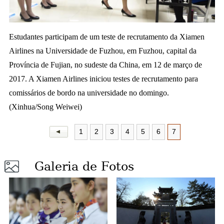
a
Estudantes participam de um teste de recrutamento da
Xiamen
Airlines na Universidade de Fuzhou, em Fuzhou, capital da
Província de Fujian, no sudeste da China, em 12 de março de
2017. A Xiamen Airlines iniciou testes de recrutamento para
comissários de bordo na universidade no domingo.
(Xinhua/Song Weiwei)
1
2
3
4
5
6
7
Galeria de Fotos